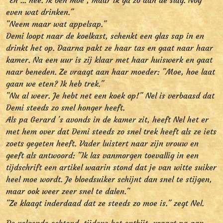
"Eh ... nee. Ik ben moe , maar ik ga zo aan de slag. Nog
even wat drinken."
"Neem maar wat appelsap."
Demi loopt naar de koelkast, schenkt een glas sap in en
drinkt het op. Daarna pakt ze haar tas en gaat naar haar
kamer. Na een uur is zij klaar met haar huiswerk en gaat
naar beneden. Ze vraagt aan haar moeder: "Moe, hoe laat
gaan we eten? Ik heb trek."
"Nu al weer. Je hebt net een koek op!" Nel is verbaasd dat
Demi steeds zo snel honger heeft.
Als pa Gerard 's avonds in de kamer zit, heeft Nel het er
met hem over dat Demi steeds zo snel trek heeft als ze iets
zoets gegeten heeft. Vader luistert naar zijn vrouw en
geeft als antwoord: "Ik las vanmorgen toevallig in een
tijdschrift een artikel waarin stond dat je van witte suiker
heel moe wordt. Je bloedsuiker schijnt dan snel te stijgen,
maar ook weer zeer snel te dalen."
"Ze klaagt inderdaad dat ze steeds zo moe is." zegt Nel.