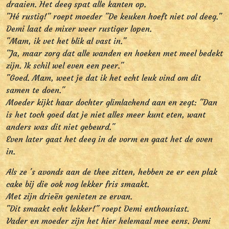
draaien. Het deeg spat alle kanten op.
"Hé rustig!" roept moeder "De keuken hoeft niet vol deeg."
Demi laat de mixer weer rustiger lopen.
"Mam, ik vet het blik al vast in."
"Ja, maar zorg dat alle wanden en hoeken met meel bedekt
zijn. Ik schil wel even een peer."
"Goed. Mam, weet je dat ik het echt leuk vind om dit
samen te doen."
Moeder kijkt haar dochter glimlachend aan en zegt: "Dan
is het toch goed dat je niet alles meer kunt eten, want
anders was dit niet gebeurd."
Even later gaat het deeg in de vorm en gaat het de oven
in.
Als ze 's avonds aan de thee zitten, hebben ze er een plak
cake bij die ook nog lekker fris smaakt.
Met zijn drieën genieten ze ervan.
"Dit smaakt echt lekker!" roept Demi enthousiast.
Vader en moeder zijn het hier helemaal mee eens. Demi