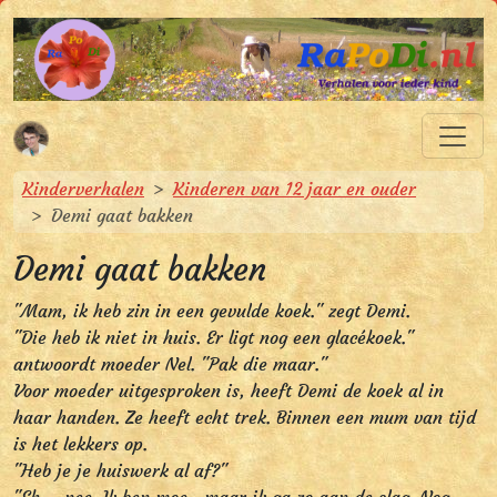
Spring naar hoofdinhoud
Spring naar hoofdnavigatie
RaPoDi.nl
Verhalen voor ieder kind
U bevindt zich hier:
Kinderverhalen
Kinderen van 12 jaar en ouder
Demi gaat bakken
Demi gaat bakken
"Mam, ik heb zin in een gevulde koek." zegt Demi.
"Die heb ik niet in huis. Er ligt nog een glacékoek."
antwoordt moeder Nel. "Pak die maar."
Voor moeder uitgesproken is, heeft Demi de koek al in
haar handen. Ze heeft echt trek. Binnen een mum van tijd
is het lekkers op.
"Heb je je huiswerk al af?"