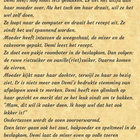
Demi heeft nog nooit iets gebakken. Ze liet het altijd aan
haar moeder over. Nu het toch om haar draait, wil ze het
wel zelf doen.
Ze loopt naar de computer en draait het recept uit. Ze
vindt het wel spannend worden.
Moeder heeft intussen de weegschaal, de mixer en de
cakevorm gepakt. Demi leest het recept.
Ze doet een pakje roomboter in de beslagkom. Dan volgen:
de ruwe rietsuiker en vanille(riet)suiker. Daarna komen
de eieren.
Moeder kijkt naar haar dochter, terwijl ze haar zo bezig
ziet. Er is niets meer van Demi's bedrukte stemming van
afgelopen week te merken. Demi heeft een glimlach op
haar gezicht en merkt dat ze het leuk vindt om te bakken.
"Mam, dit wil ik vaker doen. Ik hoop wel dat het ook
lekker is!"
Ondertussen wordt de oven voorverwarmd.
Even later gaan ook het zout, bakpoeder en speltmeel in de
beslagkom. Demi laat de mixer even op volle toeren