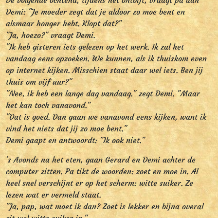
De volgende ochtend, tijdens het ontbijt, vraagt pa aan
Demi: "Je moeder zegt dat je aldoor zo moe bent en
alsmaar honger hebt. Klopt dat?"
"Ja, hoezo?" vraagt Demi.
"Ik heb gisteren iets gelezen op het werk. Ik zal het
vandaag eens opzoeken. We kunnen, als ik thuiskom even
op internet kijken. Misschien staat daar wel iets. Ben jij
thuis om vijf uur?"
"Nee, ik heb een lange dag vandaag." zegt Demi. "Maar
het kan toch vanavond."
"Dat is goed. Dan gaan we vanavond eens kijken, want ik
vind het niets dat jij zo moe bent."
Demi gaapt en antwoordt: "Ik ook niet."
's Avonds na het eten, gaan Gerard en Demi achter de
computer zitten. Pa tikt de woorden: zoet en moe in. Al
heel snel verschijnt er op het scherm: witte suiker. Ze
lezen wat er vermeld staat.
"Ja, pap, wat moet ik dan? Zoet is lekker en bijna overal