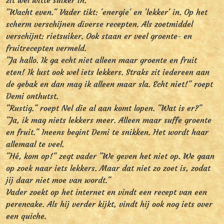
zit wel witte suiker in."
"Wacht even." Vader tikt: 'energie' en 'lekker' in. Op het
scherm verschijnen diverse recepten. Als zoetmiddel
verschijnt: rietsuiker. Ook staan er veel groente- en
fruitrecepten vermeld.
"Ja hallo. Ik ga echt niet alleen maar groente en fruit
eten! Ik lust ook wel iets lekkers. Straks zit iedereen aan
de gebak en dan mag ik alleen maar sla. Echt niet!" roept
Demi onthutst.
"Rustig." roept Nel die al aan komt lopen. "Wat is er?"
"Ja, ik mag niets lekkers meer. Alleen maar suffe groente
en fruit." Ineens begint Demi te snikken. Het wordt haar
allemaal te veel.
"Hé, kom op!" zegt vader "We geven het niet op. We gaan
op zoek naar iets lekkers. Maar dat niet zo zoet is, zodat
jij daar niet moe van wordt."
Vader zoekt op het internet en vindt een recept van een
perencake. Als hij verder kijkt, vindt hij ook nog iets over
een quiche.