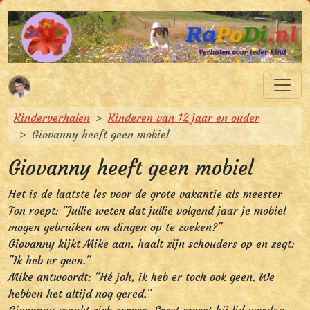
Spring naar hoofdinhoud
Spring naar hoofdnavigatie
RaPoDi.nl
Verhalen voor ieder kind
U bevindt zich hier:
Kinderverhalen
Kinderen van 12 jaar en ouder
Giovanny heeft geen mobiel
Giovanny heeft geen mobiel
Het is de laatste les voor de grote vakantie als meester
Ton roept: "Jullie weten dat jullie volgend jaar je mobiel
mogen gebruiken om dingen op te zoeken?"
Giovanny kijkt Mike aan, haalt zijn schouders op en zegt:
"Ik heb er geen."
Mike antwoordt: "Hé joh, ik heb er toch ook geen. We
hebben het altijd nog gered."