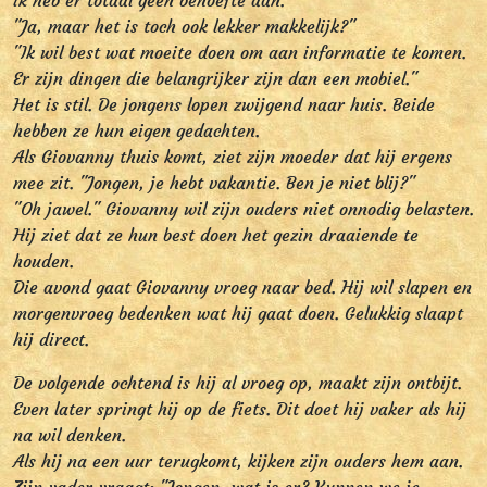
ik heb er totaal geen behoefte aan."
"Ja, maar het is toch ook lekker makkelijk?"
"Ik wil best wat moeite doen om aan informatie te komen.
Er zijn dingen die belangrijker zijn dan een mobiel."
Het is stil. De jongens lopen zwijgend naar huis. Beide
hebben ze hun eigen gedachten.
Als Giovanny thuis komt, ziet zijn moeder dat hij ergens
mee zit. "Jongen, je hebt vakantie. Ben je niet blij?"
"Oh jawel." Giovanny wil zijn ouders niet onnodig belasten.
Hij ziet dat ze hun best doen het gezin draaiende te
houden.
Die avond gaat Giovanny vroeg naar bed. Hij wil slapen en
morgenvroeg bedenken wat hij gaat doen. Gelukkig slaapt
hij direct.
De volgende ochtend is hij al vroeg op, maakt zijn ontbijt.
Even later springt hij op de fiets. Dit doet hij vaker als hij
na wil denken.
Als hij na een uur terugkomt, kijken zijn ouders hem aan.