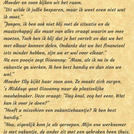
Moeder en zoon kijken uit het raam.
"Dit wilde ik jullie besparen, maar ik weet even niet wat
ik moet."
"Jongen, ik ben ook niet blij met de situatie en de
maatschappij die maar van alles vraagt waarin we mee
moeten. Toch ben ik blij dat je het vertelt en dat we het
met elkaar kunnen delen. Ondanks dat we het financieel
iets minder hebben, zijn we er wel voor elkaar."
Na een poosje zegt Giovanny: "Mam, als ik nu in de
vakantie ga werken. Ik ben best handig en dan zien we
wel."
Moeder Elly kijkt haar zoon aan. Ze maakt zich zorgen.
's Middags gaat Giovanny naar de plaatselijke
meubelmaker. Deze vraagt: "Dag knul, zeg het eens. Wat
kan ik voor je doen?"
"Heeft u misschien een vakantiebaantje? Ik ben best
handig."
"Nou, eigenlijk kom je als geroepen. Mijn ene werknemer
is met vakantie, de ander zit met een gebroken been thuis.