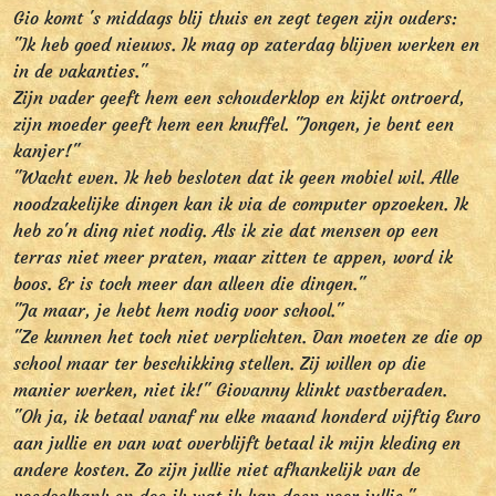
Gio komt 's middags blij thuis en zegt tegen zijn ouders:
"Ik heb goed nieuws. Ik mag op zaterdag blijven werken en
in de vakanties."
Zijn vader geeft hem een schouderklop en kijkt ontroerd,
zijn moeder geeft hem een knuffel. "Jongen, je bent een
kanjer!"
"Wacht even. Ik heb besloten dat ik geen mobiel wil. Alle
noodzakelijke dingen kan ik via de computer opzoeken. Ik
heb zo'n ding niet nodig. Als ik zie dat mensen op een
terras niet meer praten, maar zitten te appen, word ik
boos. Er is toch meer dan alleen die dingen."
"Ja maar, je hebt hem nodig voor school."
"Ze kunnen het toch niet verplichten. Dan moeten ze die op
school maar ter beschikking stellen. Zij willen op die
manier werken, niet ik!" Giovanny klinkt vastberaden.
"Oh ja, ik betaal vanaf nu elke maand honderd vijftig Euro
aan jullie en van wat overblijft betaal ik mijn kleding en
andere kosten. Zo zijn jullie niet afhankelijk van de