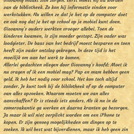
Giovanny maakt zich zorgen. Eerst moest hij lid worden
van de bibliotheek. Zo kon hij informatie vinden voor
werkstukken. Nu willen ze dat je het op de computer doet
en ook nog dat je het op school op je mobiel kunt doen.
Giovanny's ouders werkten vroeger allebei. Toen de
kinderen kwamen, is zijn moeder gestopt. Zijn vader was
loodgieter. De baas van het bedrijf moest besparen en toen
heeft zijn vader ontslag gekregen. In deze tijd is het
moeilijk om aan het werk te komen.
Allerlei gedachten vliegen door Giovanny's hoofd: Moet ik
nu vragen of ik een mobiel mag? Pap en mam hebben geen
geld. Ik heb het nodig voor school. Het kon toch altijd
zonder. Je kunt toch bij de bibilotheek of op de computer
van alles opzoeken. Waarom moeten we van alles
aanschaffen? Er is steeds iets anders. Als ik nu in de
zomervakantie ga werken en daarna kranten ga bezorgen.
Ja maar ik wil niet verplicht worden om een iPhone te
kopen. Er zijn genoeg mogelijkheden om dingen op te
zoeken. Ik wil best wat bijverdienen, maar ik heb geen zin