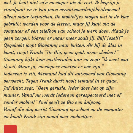
wel. Je bent niet zo'n meeloper als de rest. Ik begrijp je
standpunt en ik kan jouw verantwoordelijkheidsgevoel
alleen maar toejuichen. De mobieltjes mogen wel in de klas
gebruikt worden voor de lessen, maar jij kunt via de
computer of een telefoon van school je werk doen. Maak je
geen zorgen. Waren er maar meer zoals jij. Blijf jezelf!"
Opgelucht loopt Giovanny naar buiten. Als hij de klas in
komt, roept Frank: "Hé Gio, geen geld, arme sloeber!"
Giovanny kijkt hem vastberaden aan en zegt: "Ik weet wat
ik wil. Maar ja, meelopers moeten er ook zijn."
Iedereen is stil. Niemand had dit antwoord van Giovanny
verwacht. Tegen Frank durft nooit iemand in te gaan.
Juf Anita zegt: "Geen geruzie. Ieder doet het op zijn
manier. Vanaf nu wordt iedereen gerespecteerd met of
zonder mobiel!" Snel geeft ze Gio een knipoog.
Vanaf die dag werkt Giovanny op school op de computer
en houdt Frank zijn mond over mobieltjes.
Terug naar boven