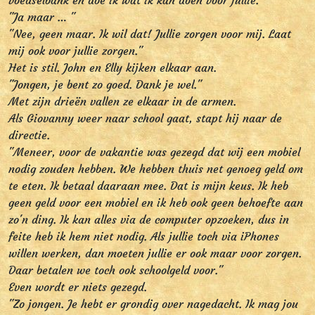
voedselbank en doe ik wat ik kan doen voor jullie."
"Ja maar … "
"Nee, geen maar. Ik wil dat! Jullie zorgen voor mij. Laat
mij ook voor jullie zorgen."
Het is stil. John en Elly kijken elkaar aan.
"Jongen, je bent zo goed. Dank je wel."
Met zijn drieën vallen ze elkaar in de armen.
Als Giovanny weer naar school gaat, stapt hij naar de
directie.
"Meneer, voor de vakantie was gezegd dat wij een mobiel
nodig zouden hebben. We hebben thuis net genoeg geld om
te eten. Ik betaal daaraan mee. Dat is mijn keus. Ik heb
geen geld voor een mobiel en ik heb ook geen behoefte aan
zo'n ding. Ik kan alles via de computer opzoeken, dus in
feite heb ik hem niet nodig. Als jullie toch via iPhones
willen werken, dan moeten jullie er ook maar voor zorgen.
Daar betalen we toch ook schoolgeld voor."
Even wordt er niets gezegd.
"Zo jongen. Je hebt er grondig over nagedacht. Ik mag jou