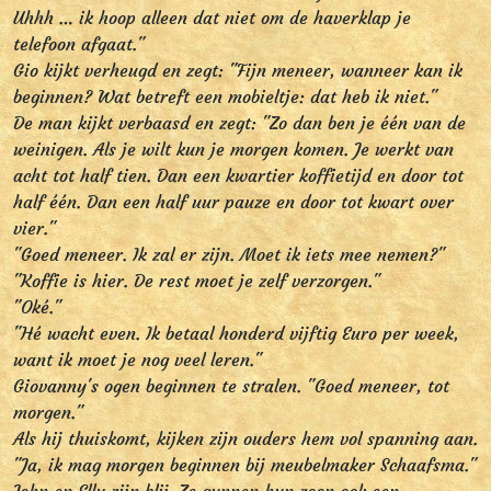
Uhhh … ik hoop alleen dat niet om de haverklap je
telefoon afgaat."
Gio kijkt verheugd en zegt: "Fijn meneer, wanneer kan ik
beginnen? Wat betreft een mobieltje: dat heb ik niet."
De man kijkt verbaasd en zegt: "Zo dan ben je één van de
weinigen. Als je wilt kun je morgen komen. Je werkt van
acht tot half tien. Dan een kwartier koffietijd en door tot
half één. Dan een half uur pauze en door tot kwart over
vier."
"Goed meneer. Ik zal er zijn. Moet ik iets mee nemen?"
"Koffie is hier. De rest moet je zelf verzorgen."
"Oké."
"Hé wacht even. Ik betaal honderd vijftig Euro per week,
want ik moet je nog veel leren."
Giovanny's ogen beginnen te stralen. "Goed meneer, tot
morgen."
Als hij thuiskomt, kijken zijn ouders hem vol spanning aan.
"Ja, ik mag morgen beginnen bij meubelmaker Schaafsma."