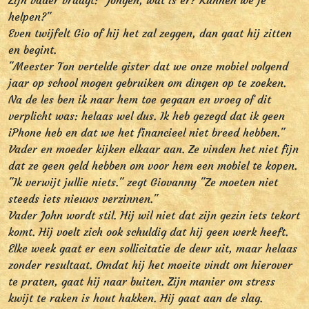
Zijn vader vraagt: "Jongen, wat is er? Kunnen we je
helpen?"
Even twijfelt Gio of hij het zal zeggen, dan gaat hij zitten
en begint.
"Meester Ton vertelde gister dat we onze mobiel volgend
jaar op school mogen gebruiken om dingen op te zoeken.
Na de les ben ik naar hem toe gegaan en vroeg of dit
verplicht was: helaas wel dus. Ik heb gezegd dat ik geen
iPhone heb en dat we het financieel niet breed hebben."
Vader en moeder kijken elkaar aan. Ze vinden het niet fijn
dat ze geen geld hebben om voor hem een mobiel te kopen.
"Ik verwijt jullie niets." zegt Giovanny "Ze moeten niet
steeds iets nieuws verzinnen."
Vader John wordt stil. Hij wil niet dat zijn gezin iets tekort
komt. Hij voelt zich ook schuldig dat hij geen werk heeft.
Elke week gaat er een sollicitatie de deur uit, maar helaas
zonder resultaat. Omdat hij het moeite vindt om hierover
te praten, gaat hij naar buiten. Zijn manier om stress
kwijt te raken is hout hakken. Hij gaat aan de slag.