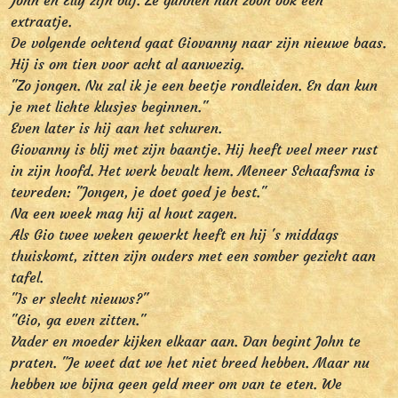
John en Elly zijn blij. Ze gunnen hun zoon ook een
extraatje.
De volgende ochtend gaat Giovanny naar zijn nieuwe baas.
Hij is om tien voor acht al aanwezig.
"Zo jongen. Nu zal ik je een beetje rondleiden. En dan kun
je met lichte klusjes beginnen."
Even later is hij aan het schuren.
Giovanny is blij met zijn baantje. Hij heeft veel meer rust
in zijn hoofd. Het werk bevalt hem. Meneer Schaafsma is
tevreden: "Jongen, je doet goed je best."
Na een week mag hij al hout zagen.
Als Gio twee weken gewerkt heeft en hij 's middags
thuiskomt, zitten zijn ouders met een somber gezicht aan
tafel.
"Is er slecht nieuws?"
"Gio, ga even zitten."
Vader en moeder kijken elkaar aan. Dan begint John te
praten. "Je weet dat we het niet breed hebben. Maar nu
hebben we bijna geen geld meer om van te eten. We